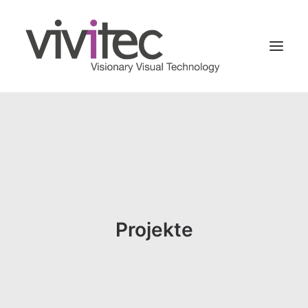
Home
Newsblog
Über uns
Drohnenaufnahmen & -filme
Interaktive Touren
Projekte
3D Portale
Metaverse
Projektablauf