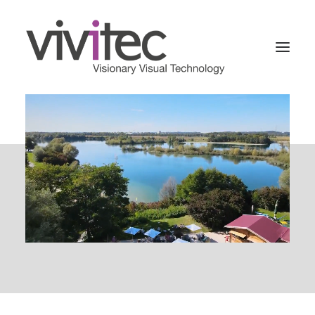
Home
Newsblog
Über uns
Drohnenaufnahmen & -filme
Interaktive Touren
3D Portale
Metaverse
Projektablauf