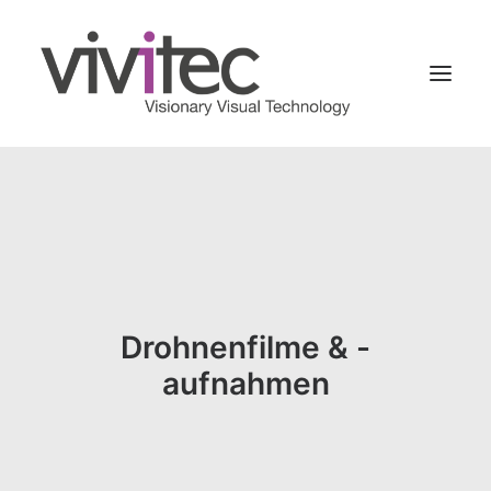
Home
Newsblog
Über uns
Drohnenaufnahmen & -filme
Drohnenfilme & -
Interaktive Touren
aufnahmen
3D Portale
Metaverse
Projektablauf